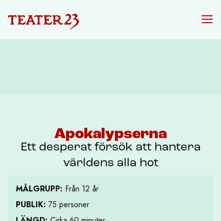
Apokalypserna
Ett desperat försök att hantera
världens alla hot
MÅLGRUPP:
Från 12 år
PUBLIK:
75 personer
LÄNGD:
Cirka 60 minuter