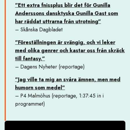
”Ett extra fnissplus blir det för Gunilla
Anderssons dansktyska Gunilla Gast som
har räddat uttrarna från utrotning”
– Skånska Dagbladet
”Föreställningen är svängig, och vi leker
med olika genrer och kastar oss från skräck
till fantasy.”
– Dagens Nyheter (reportage)
”Jag ville ta mig an svåra ämnen, men med
humorn som medel”
– P4 Malmöhus (reportage, 1:37:45 in i
programmet)