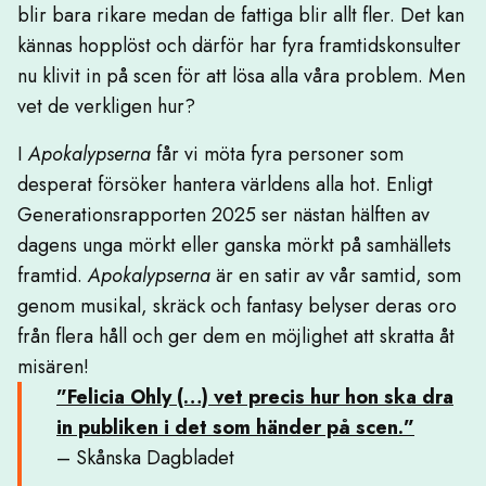
blir bara rikare medan de fattiga blir allt fler. Det kan
kännas hopplöst och därför har fyra framtidskonsulter
nu klivit in på scen för att lösa alla våra problem. Men
vet de verkligen hur?
I
Apokalypserna
får vi möta fyra personer som
desperat försöker hantera världens alla hot. Enligt
Generationsrapporten 2025 ser nästan hälften av
dagens unga mörkt eller ganska mörkt på samhällets
framtid.
Apokalypserna
är en satir av vår samtid, som
genom musikal, skräck och fantasy belyser deras oro
från flera håll och ger dem en möjlighet att skratta åt
misären!
”Felicia Ohly (…) vet precis hur hon ska dra
in publiken i det som händer på scen.”
– Skånska Dagbladet