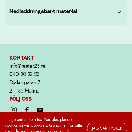
Nedladdningsbart material
KONTAKT
info@teater23.se
040-30 32 23
Djäknegatan 7
211 35 Malmö
FÖLJ OSS
Tredje parter, som tex. YouTube, placerar
STÖDS AV
cookies på vår webbplats. Genom att fortsätta
JAG SAMTYCKER
använda webbplatsen samtycker du till