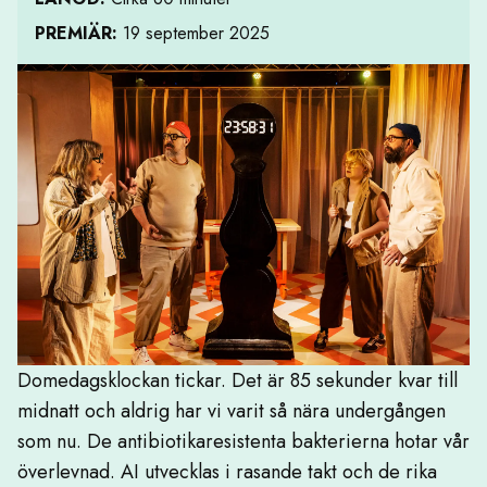
PREMIÄR:
19 september 2025
Domedagsklockan tickar. Det är 85 sekunder kvar till
midnatt och aldrig har vi varit så nära undergången
som nu. De antibiotikaresistenta bakterierna hotar vår
överlevnad. AI utvecklas i rasande takt och de rika