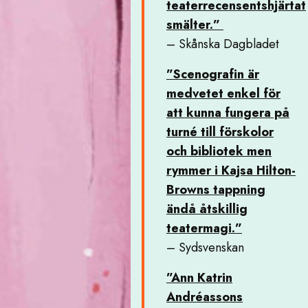
teaterrecensentshjärtat
smälter.”
– Skånska Dagbladet
”Scenografin är
medvetet enkel för
att kunna fungera på
turné till förskolor
och bibliotek men
rymmer i Kajsa Hilton-
Browns tappning
ändå åtskillig
teatermagi.”
– Sydsvenskan
”Ann Katrin
Andréassons