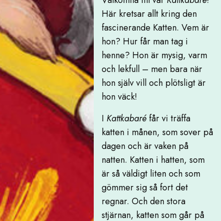
Välkomna till vår
Kattkabaré
!
Här kretsar allt kring den
fascinerande Katten. Vem är
hon? Hur får man tag i
henne? Hon är mysig, varm
och lekfull – men bara när
hon själv vill och plötsligt är
hon väck!
I
Kattkabaré
får vi träffa
katten i månen, som sover på
dagen och är vaken på
natten. Katten i hatten, som
är så väldigt liten och som
gömmer sig så fort det
regnar. Och den stora
stjärnan, katten som går på