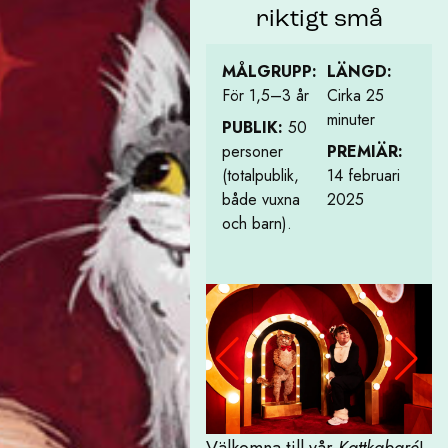
riktigt små
MÅLGRUPP:
LÄNGD:
För 1,5–3 år
Cirka 25
minuter
PUBLIK:
50
personer
PREMIÄR:
(totalpublik,
14 februari
både vuxna
2025
och barn).