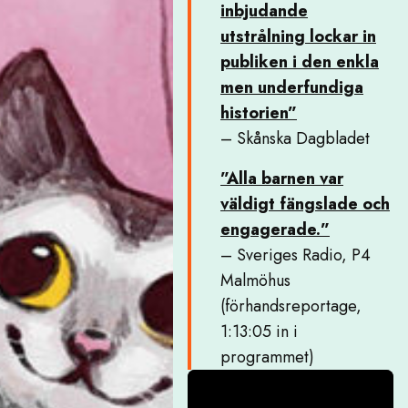
inbjudande
utstrålning lockar in
publiken i den enkla
men underfundiga
historien”
– Skånska Dagbladet
”Alla barnen var
väldigt fängslade och
engagerade.”
– Sveriges Radio, P4
Malmöhus
(förhandsreportage,
1:13:05 in i
programmet)