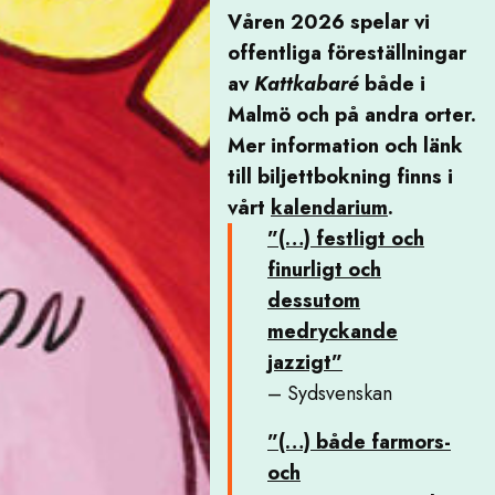
Våren 2026 spelar vi
offentliga föreställningar
av
Kattkabaré
både i
Malmö och på andra orter.
Mer information och länk
till biljettbokning finns i
vårt
kalendarium
.
”(…) festligt och
finurligt och
dessutom
medryckande
jazzigt”
– Sydsvenskan
”(…) både farmors-
och